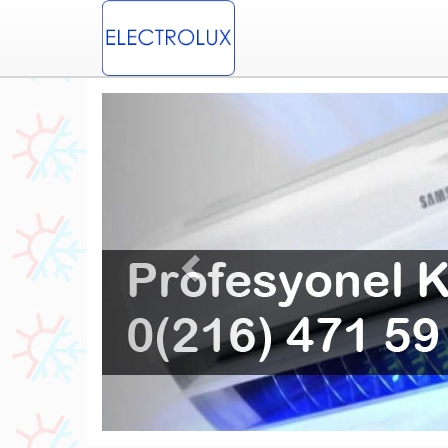
Previous
syonel Dudullu Electrolux Klima Servisi