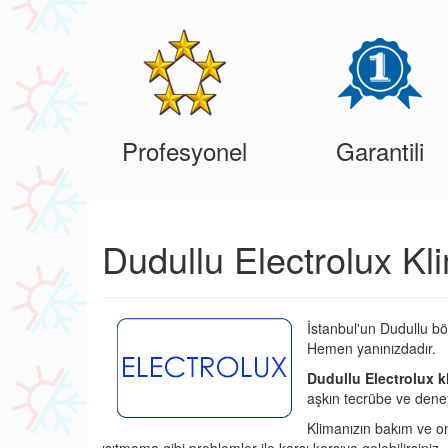
Profesyonel
Garantili
Dudullu Electrolux Kl
İstanbul'un Dudullu bö
Hemen yanınızdadır.
Dudullu Electrolux k
aşkın tecrübe ve deney
Klimanızın bakım ve o