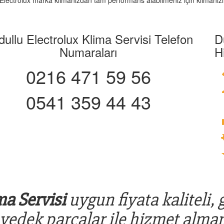
z. Electrolux marka klimanızdan tam performans alabilmeniz için klimanızı
ullu Electrolux Klima Servisi Telefon
D
Numaraları
H
0216 471 59 56
0541 359 44 43
ma Servisi
uygun fiyata kaliteli, 
 yedek parçalar ile hizmet alman